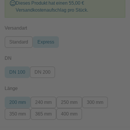
Dieses Produkt hat einen
55,00 €
Versandkostenaufschlag pro Stück.
auswählen
Versandart
Standard
Express
auswählen
DN
DN 100
DN 200
auswählen
Länge
200 mm
240 mm
250 mm
300 mm
350 mm
365 mm
400 mm