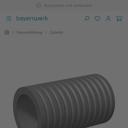
Kompetent und verlässlich
Zum Hauptinhalt springen
War
Home
Hauseinführung
Zubehör
Bildergalerie überspringen