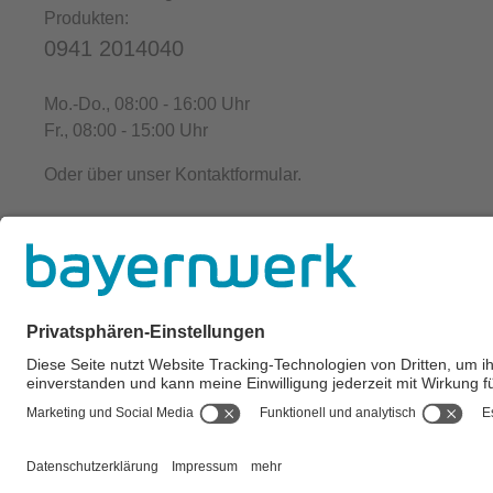
Produkten:
0941 2014040
Mo.-Do.
, 08:00 - 16:00 Uhr
Fr.
, 08:00 - 15:00 Uhr
Oder über unser
Kontaktformular
.
Alle Preise inkl. gesetzl. 
** Der Verkauf unterliegt der Differenzbesteuerung gem. § 
## Gemäß § 12 Abs. 3 UStG reduzier