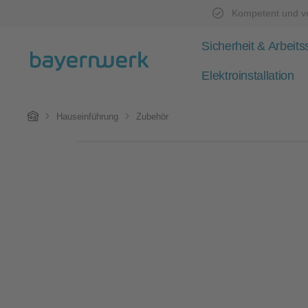
Kompetent und ve
Zum Hauptinhalt springen
Zur Hauptnavigation springen
Sicherheit & Arbeits
Elektroinstallation
Home
Hauseinführung
Zubehör
Bildergalerie überspringen