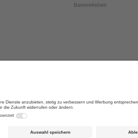
Barrierefreiheit
Impressum
AGB
Datenschutz
Cookie-Einste
Mehrwertsteuer zzgl.
Versandkosten
und ggf. Nachnahmegebühren, wenn
25a UStG (Gebrauchtgegenstände/Sonderregelung). Ein gesonderter Ausw
Gegenstände ist nicht zulässig.
t sich die MwSt. auf 0% bei Lieferungen von Solarmodulen für bestim