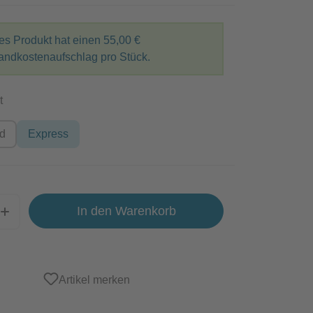
es Produkt hat einen
55,00 €
andkostenaufschlag pro Stück.
auswählen
t
rd
Express
In den Warenkorb
Artikel merken