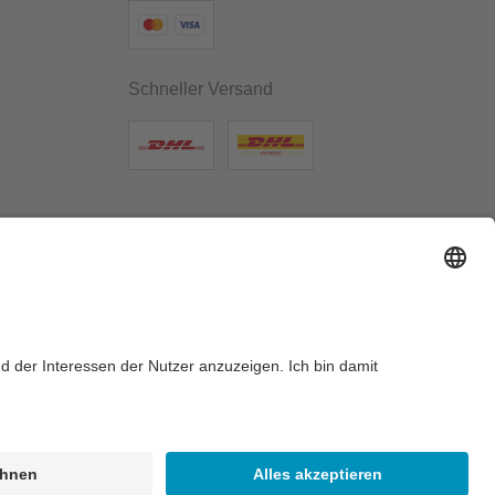
Schneller Versand
llungen
 nicht anders angegeben.
eis der Umsatzsteuer für gebrauchte oder wiederaufbereitete
mte Betreiber.
Weitere Informationen