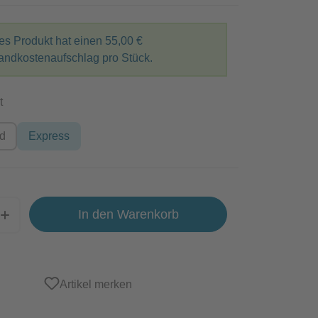
es Produkt hat einen
55,00 €
andkostenaufschlag pro Stück.
auswählen
t
rd
Express
In den Warenkorb
Artikel merken