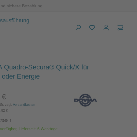
und sichere Bezahlung
sausführung
Warenk
Quadro-Secura® Quick/X für
 oder Energie
 €
Preis:
St. zzgl.
Versandkosten
2,82 €
2048.1
verfügbar, Lieferzeit: 6 Werktage