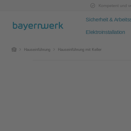
Kompetent und ve
Zum Hauptinhalt springen
Zur Hauptnavigation springen
Sicherheit & Arbeits
Elektroinstallation
Home
Hauseinführung
Hauseinführung mit Keller
Bildergalerie überspringen