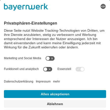
Zahlung & Versand
Impressum
AGB
Datenschutz
Cookie-Einstellungen
Alle Preise inkl. gesetzl. Mehrwertsteuer zzgl.
Versandkosten
und
ggf. Nachnahmegebühren, wenn nicht anders angegeben.
** Der Verkauf unterliegt der Differenzbesteuerung gem. § 25a
UStG (Gebrauchtgegenstände/Sonderregelung). Ein gesonderter
Ausweis der Umsatzsteuer für gebrauchte oder
wiederaufbereitete Gegenstände ist nicht zulässig.
## Gemäß § 12 Abs. 3 UStG reduziert sich die MwSt. auf 0% bei
Lieferungen von Solarmodulen für bestimmte Betreiber.
Weitere
Informationen