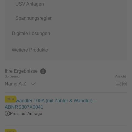
USV Anlagen
Spannungsregler
Digitale Lösungen
Weitere Produkte
Ihre Ergebnisse
2
Sortierung
Ansicht
Name A-Z
NEU
Kleinwandler 100A (mit Zähler & Wandler) –
ABNRS307X0041
Preis auf Anfrage