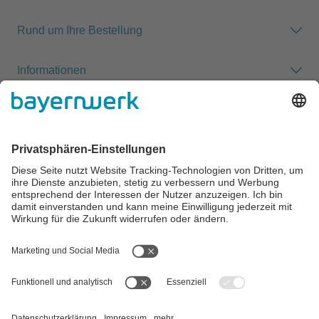
Rund um Ihre Bestellung
Informationen
Zahlung & Versand
Impressum
AGB
Datenschutz
Cookie-Einstellungen
Alle Preise inkl. gesetzl. Mehrwertsteuer zzgl.
Versandkosten
und
ggf. Nachnahmegebühren, wenn nicht anders angegeben.
** Der Verkauf unterliegt der Differenzbesteuerung gem. § 25a
UStG (Gebrauchtgegenstände/Sonderregelung). Ein gesonderter