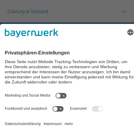
Zahlung & Versand
Impressum
AGB
Datenschutz
Cookie-Einstellungen
Alle Preise inkl. gesetzl. Mehrwertsteuer zzgl.
Versandkosten
und
ggf. Nachnahmegebühren, wenn nicht anders angegeben.
** Der Verkauf unterliegt der Differenzbesteuerung gem. § 25a
UStG (Gebrauchtgegenstände/Sonderregelung). Ein gesonderter
Ausweis der Umsatzsteuer für gebrauchte oder
wiederaufbereitete Gegenstände ist nicht zulässig.
## Gemäß § 12 Abs. 3 UStG reduziert sich die MwSt. auf 0% bei
Lieferungen von Solarmodulen für bestimmte Betreiber.
Weitere
Informationen