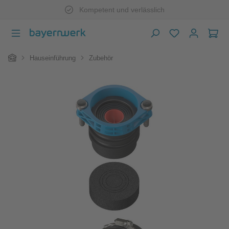
Kompetent und verlässlich
Zum Hauptinhalt springen
War
Home
Hauseinführung
Zubehör
Bildergalerie überspringen