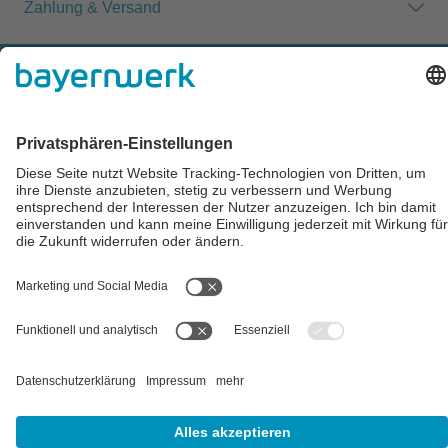
Zahlung & Versand
Impressum
AGB
Datenschutz
Cookie-Einstellungen
Alle Preise inkl. gesetzl. Mehrwertsteuer zzgl.
Versandkosten
und
ggf. Nachnahmegebühren, wenn nicht anders angegeben.
** Der Verkauf unterliegt der Differenzbesteuerung gem. § 25a
UStG (Gebrauchtgegenstände/Sonderregelung). Ein gesonderter
Ausweis der Umsatzsteuer für gebrauchte oder
wiederaufbereitete Gegenstände ist nicht zulässig.
## Gemäß § 12 Abs. 3 UStG reduziert sich die MwSt. auf 0% bei
Lieferungen von Solarmodulen für bestimmte Betreiber.
Weitere
Informationen