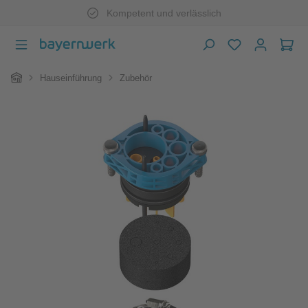
Kompetent und verlässlich
Zum Hauptinhalt springen
War
Home
Hauseinführung
Zubehör
Bildergalerie überspringen