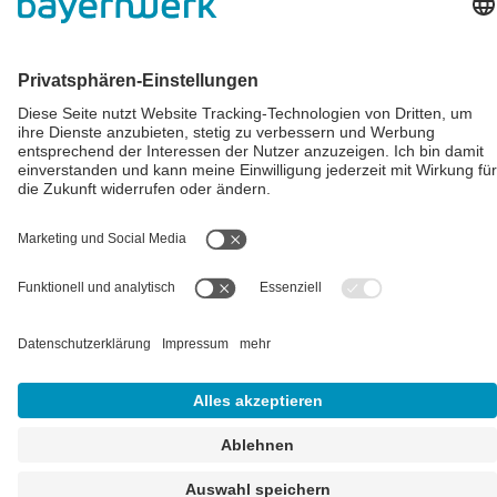
Impressum
AGB
Datenschutz
Cookie-Einstellungen
Alle Preise inkl. gesetzl. Mehrwertsteuer zzgl.
Versandkosten
und
ggf. Nachnahmegebühren, wenn nicht anders angegeben.
** Der Verkauf unterliegt der Differenzbesteuerung gem. § 25a
UStG (Gebrauchtgegenstände/Sonderregelung). Ein gesonderter
Ausweis der Umsatzsteuer für gebrauchte oder
wiederaufbereitete Gegenstände ist nicht zulässig.
## Gemäß § 12 Abs. 3 UStG reduziert sich die MwSt. auf 0% bei
Lieferungen von Solarmodulen für bestimmte Betreiber.
Weitere
Informationen