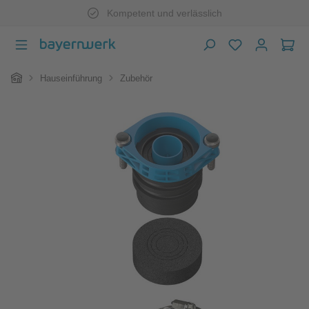
Kompetent und verlässlich
Zum Hauptinhalt springen
War
Home
Hauseinführung
Zubehör
Bildergalerie überspringen