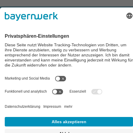
Impressum
AGB
Datenschutz
Cookie-Einstellungen
Alle Preise inkl. gesetzl. Mehrwertsteuer zzgl.
Versandkosten
und
ggf. Nachnahmegebühren, wenn nicht anders angegeben.
** Der Verkauf unterliegt der Differenzbesteuerung gem. § 25a
UStG (Gebrauchtgegenstände/Sonderregelung). Ein gesonderter
Ausweis der Umsatzsteuer für gebrauchte oder
wiederaufbereitete Gegenstände ist nicht zulässig.
## Gemäß § 12 Abs. 3 UStG reduziert sich die MwSt. auf 0% bei
Lieferungen von Solarmodulen für bestimmte Betreiber.
Weitere
Informationen