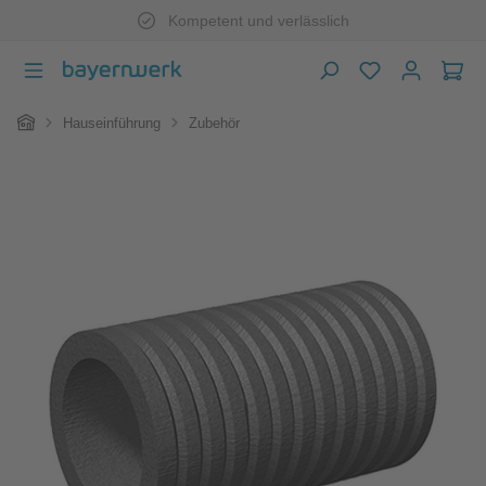
Kompetent und verlässlich
Zum Hauptinhalt springen
War
Home
Hauseinführung
Zubehör
Bildergalerie überspringen