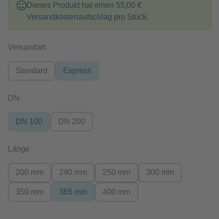
Dieses Produkt hat einen
55,00 €
Versandkostenaufschlag pro Stück.
auswählen
Versandart
Standard
Express
auswählen
DN
DN 100
DN 200
auswählen
Länge
200 mm
240 mm
250 mm
300 mm
350 mm
365 mm
400 mm