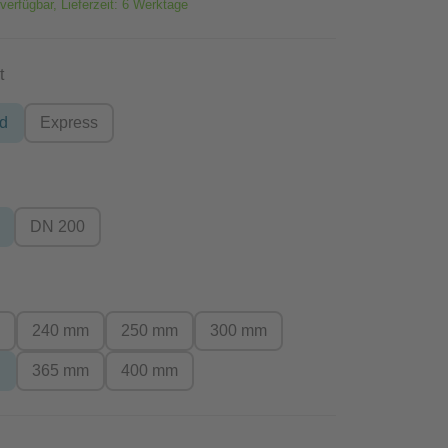
verfügbar, Lieferzeit: 6 Werktage
auswählen
t
rd
Express
hlen
DN 200
wählen
m
240 mm
250 mm
300 mm
m
365 mm
400 mm