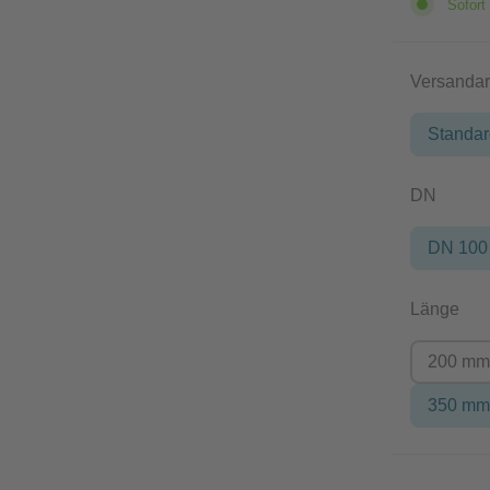
Sofort 
Versandar
Standa
auswä
DN
DN 100
aus
Länge
200 m
350 m