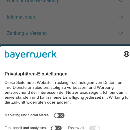
Rund um Ihre Bestellung
Informationen
Zahlung & Versand
Impressum
AGB
Datenschutz
Cookie-Einstellungen
Alle Preise inkl. gesetzl. Mehrwertsteuer zzgl.
Versandkosten
und
ggf. Nachnahmegebühren, wenn nicht anders angegeben.
** Der Verkauf unterliegt der Differenzbesteuerung gem. § 25a
UStG (Gebrauchtgegenstände/Sonderregelung). Ein gesonderter
Ausweis der Umsatzsteuer für gebrauchte oder
wiederaufbereitete Gegenstände ist nicht zulässig.