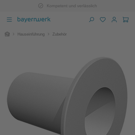
Kompetent und verlässlich
Zum Hauptinhalt springen
War
Home
Hauseinführung
Zubehör
Bildergalerie überspringen