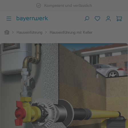
Kompetent und verlässlich
Zum Hauptinhalt springen
War
Home
Hauseinführung
Hauseinführung mit Keller
Bildergalerie überspringen