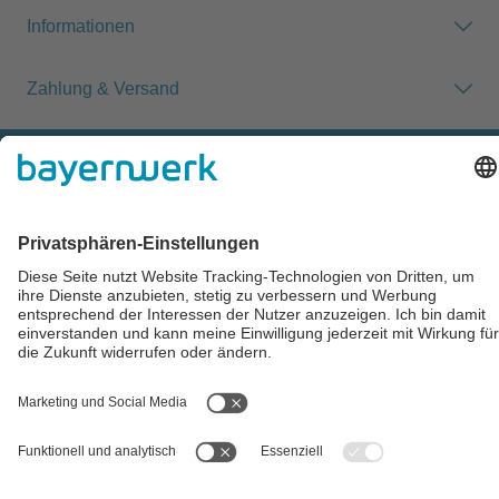
Informationen
Zahlung & Versand
Impressum
AGB
Datenschutz
Cookie-Einstellungen
Alle Preise inkl. gesetzl. Mehrwertsteuer zzgl.
Versandkosten
und
ggf. Nachnahmegebühren, wenn nicht anders angegeben.
** Der Verkauf unterliegt der Differenzbesteuerung gem. § 25a
UStG (Gebrauchtgegenstände/Sonderregelung). Ein gesonderter
Ausweis der Umsatzsteuer für gebrauchte oder
wiederaufbereitete Gegenstände ist nicht zulässig.
## Gemäß § 12 Abs. 3 UStG reduziert sich die MwSt. auf 0% bei