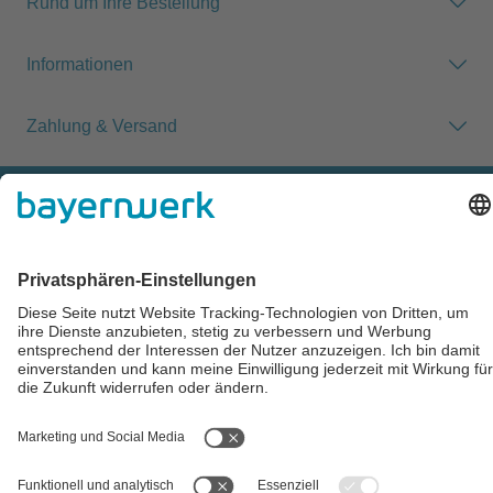
Rund um Ihre Bestellung
Informationen
Zahlung & Versand
Impressum
AGB
Datenschutz
Cookie-Einstellungen
Alle Preise inkl. gesetzl. Mehrwertsteuer zzgl.
Versandkosten
und
ggf. Nachnahmegebühren, wenn nicht anders angegeben.
** Der Verkauf unterliegt der Differenzbesteuerung gem. § 25a
UStG (Gebrauchtgegenstände/Sonderregelung). Ein gesonderter
Ausweis der Umsatzsteuer für gebrauchte oder
wiederaufbereitete Gegenstände ist nicht zulässig.