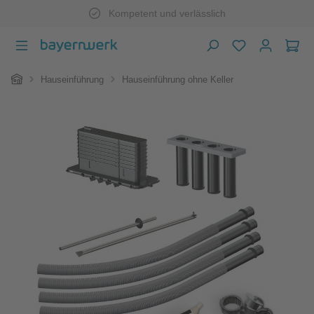
Kompetent und verlässlich
Zum Hauptinhalt springen
War
Home
Hauseinführung
Hauseinführung ohne Keller
Bildergalerie überspringen