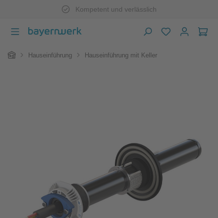
Kompetent und verlässlich
Zum Hauptinhalt springen
War
Home
Hauseinführung
Hauseinführung mit Keller
Bildergalerie überspringen