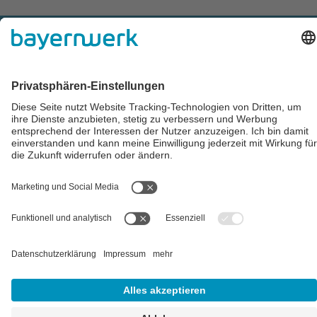
Impressum
AGB
Datenschutz
Cookie-Einstellungen
Alle Preise inkl. gesetzl. Mehrwertsteuer zzgl.
Versandkosten
und
ggf. Nachnahmegebühren, wenn nicht anders angegeben.
** Der Verkauf unterliegt der Differenzbesteuerung gem. § 25a
UStG (Gebrauchtgegenstände/Sonderregelung). Ein gesonderter
Ausweis der Umsatzsteuer für gebrauchte oder
wiederaufbereitete Gegenstände ist nicht zulässig.
## Gemäß § 12 Abs. 3 UStG reduziert sich die MwSt. auf 0% bei
Lieferungen von Solarmodulen für bestimmte Betreiber.
Weitere
Informationen