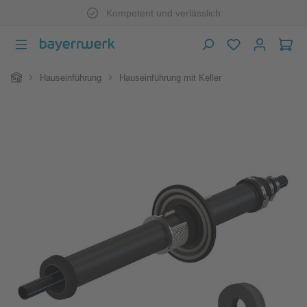
Kompetent und verlässlich
Zum Hauptinhalt springen
War
Home
Hauseinführung
Hauseinführung mit Keller
Bildergalerie überspringen