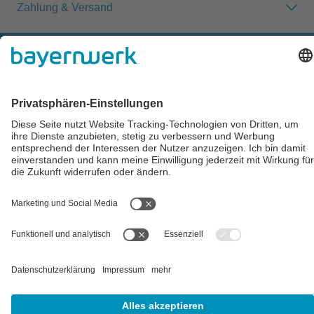
Zahlung & Versand
Impressum
AGB
Datenschutz
Cookie-Einstellungen
Alle Preise inkl. gesetzl. Mehrwertsteuer zzgl.
Versandkosten
und
ggf. Nachnahmegebühren, wenn nicht anders angegeben.
** Der Verkauf unterliegt der Differenzbesteuerung gem. § 25a
UStG (Gebrauchtgegenstände/Sonderregelung). Ein gesonderter
Ausweis der Umsatzsteuer für gebrauchte oder
wiederaufbereitete Gegenstände ist nicht zulässig.
## Gemäß § 12 Abs. 3 UStG reduziert sich die MwSt. auf 0% bei
Lieferungen von Solarmodulen für bestimmte Betreiber.
Weitere
Informationen