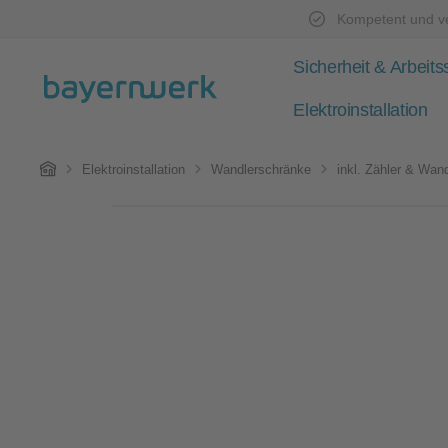
Kompetent und ve
Zum Hauptinhalt springen
Zur Hauptnavigation springen
Sicherheit & Arbeits
Elektroinstallation
Home
Elektroinstallation
Wandlerschränke
inkl. Zähler & Wand
Bildergalerie überspringen