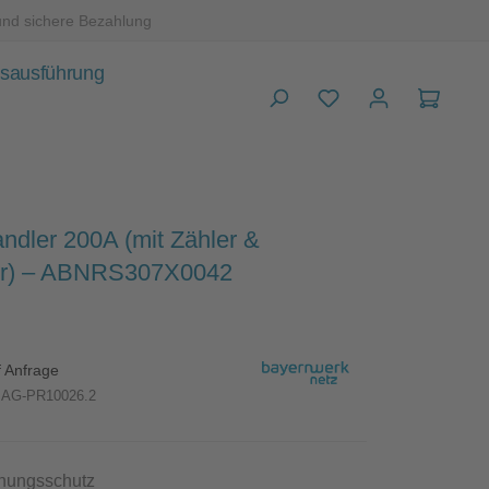
und sichere Bezahlung
sausführung
Warenk
ndler 200A (mit Zähler &
r) – ABNRS307X0042
f Anfrage
AG-PR10026.2
auswählen
nungsschutz