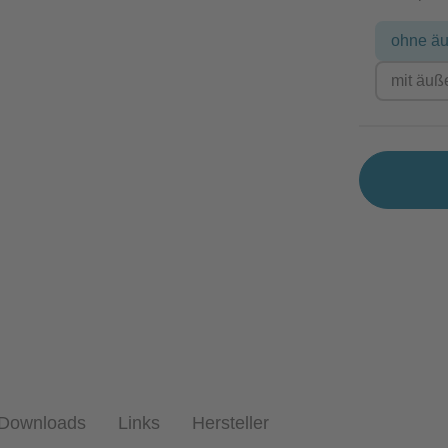
ohne äu
mit äuß
Downloads
Links
Hersteller