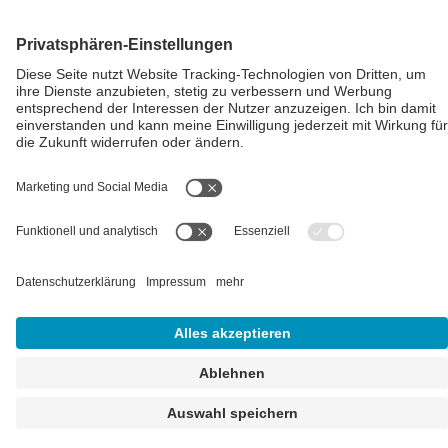
Impressum
AGB
Datenschutz
Cookie-Einstellungen
Alle Preise inkl. gesetzl. Mehrwertsteuer zzgl.
Versandkosten
und
ggf. Nachnahmegebühren, wenn nicht anders angegeben.
** Der Verkauf unterliegt der Differenzbesteuerung gem. § 25a
UStG (Gebrauchtgegenstände/Sonderregelung). Ein gesonderter
Ausweis der Umsatzsteuer für gebrauchte oder
wiederaufbereitete Gegenstände ist nicht zulässig.
## Gemäß § 12 Abs. 3 UStG reduziert sich die MwSt. auf 0% bei
Lieferungen von Solarmodulen für bestimmte Betreiber.
Weitere
Informationen