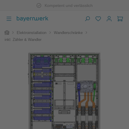
Kompetent und verlässlich
Zum Hauptinhalt springen
War
Home
Elektroinstallation
Wandlerschränke
inkl. Zähler & Wandler
Bildergalerie überspringen