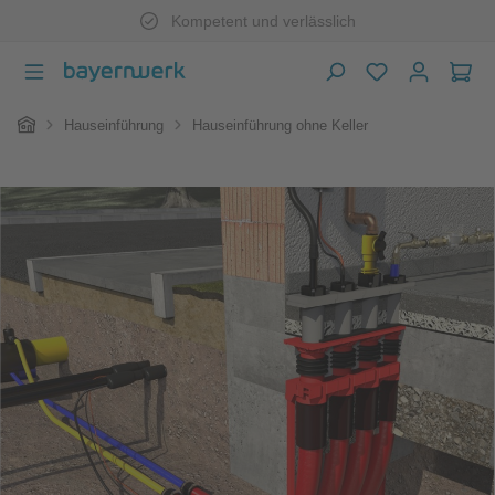
Kompetent und verlässlich
Zum Hauptinhalt springen
War
Home
Hauseinführung
Hauseinführung ohne Keller
Bildergalerie überspringen