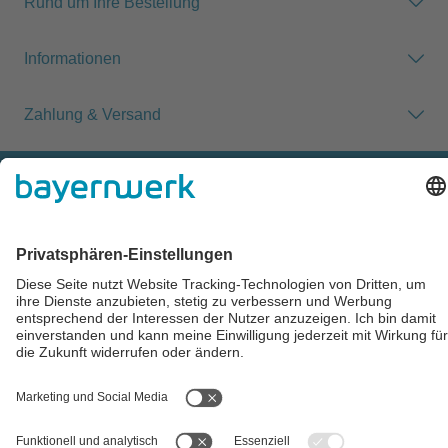
Rund um Ihre Bestellung
Informationen
Zahlung & Versand
Impressum
AGB
Datenschutz
Cookie-Einstellungen
Alle Preise inkl. gesetzl. Mehrwertsteuer zzgl.
Versandkosten
und
ggf. Nachnahmegebühren, wenn nicht anders angegeben.
** Der Verkauf unterliegt der Differenzbesteuerung gem. § 25a
UStG (Gebrauchtgegenstände/Sonderregelung). Ein gesonderter
Ausweis der Umsatzsteuer für gebrauchte oder
wiederaufbereitete Gegenstände ist nicht zulässig.