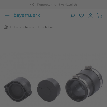
Kompetent und verlässlich
Zum Hauptinhalt springen
War
Home
Hauseinführung
Zubehör
Bildergalerie überspringen