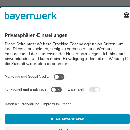
Impressum
AGB
Datenschutz
Cookie-Einstellungen
Alle Preise inkl. gesetzl. Mehrwertsteuer zzgl.
Versandkosten
und
ggf. Nachnahmegebühren, wenn nicht anders angegeben.
** Der Verkauf unterliegt der Differenzbesteuerung gem. § 25a
UStG (Gebrauchtgegenstände/Sonderregelung). Ein gesonderter
Ausweis der Umsatzsteuer für gebrauchte oder
wiederaufbereitete Gegenstände ist nicht zulässig.
## Gemäß § 12 Abs. 3 UStG reduziert sich die MwSt. auf 0% bei
Lieferungen von Solarmodulen für bestimmte Betreiber.
Weitere
Informationen