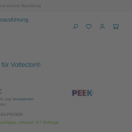
und sichere Bezahlung
sausführung
Warenk
für Voltector®
€
Preis:
St. zzgl.
Versandkosten
00 €
BAG-PR10028
verfügbar, Lieferzeit: 5-7 Werktage